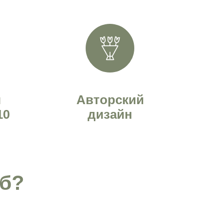
я
Авторский
10
дизайн
Пб?