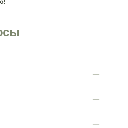
о!
осы