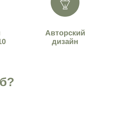
я
Авторский
10
дизайн
Пб?