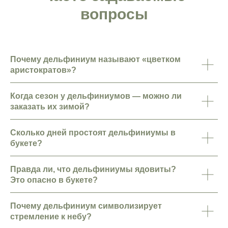
вопросы
Почему дельфиниум называют «цветком
аристократов»?
Когда сезон у дельфиниумов — можно ли
заказать их зимой?
Контакты
Сколько дней простоят дельфиниумы в
букете?
Санкт-Петербург, Большой Проспект П. С.,
47
ежедневно с 10:00 до 22:00
Правда ли, что дельфиниумы ядовиты?
info@lorangerie.ru
Это опасно в букете?
+7 (921) 945-20-45
Почему дельфиниум символизирует
стремление к небу?