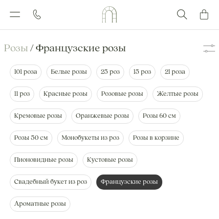
Каталог
Розы
/ Французские розы
101 роза
Белые розы
25 роз
15 роз
21 роза
11 роз
Красные розы
Розовые розы
Желтые розы
Кремовые розы
Оранжевые розы
Розы 60 см
Розы 50 см
Монобукеты из роз
Розы в корзине
Пионовидные розы
Кустовые розы
Свадебный букет из роз
Французские розы
Ароматные розы