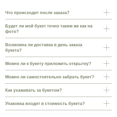
ежедневно с 10:00 до 22:00
info@lorangerie.ru
Что происходит после заказа?
+7 (921) 945-20-45
Будет ли мой букет точно таким же как на
фото?
Возможна ли доставка в день заказа
букета?
Можно ли к букету приложить открытку?
Можно ли самостоятельно забрать букет?
Как ухаживать за букетом?
Упаковка входит в стоимость букета?