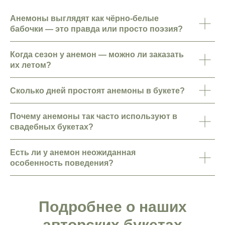
Анемоны выглядят как чёрно-белые
бабочки — это правда или просто поэзия?
Когда сезон у анемон — можно ли заказать
их летом?
Контакты
Сколько дней простоят анемоны в букете?
Санкт-Петербург, Большой Проспект П. С.,
47
Почему анемоны так часто используют в
ежедневно с 10:00 до 22:00
свадебных букетах?
info@lorangerie.ru
+7 (921) 945-20-45
Есть ли у анемон неожиданная
особенность поведения?
Подробнее о наших
авторских букетах