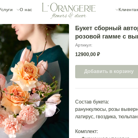
Услуги
О нас
Клиента
Букет сборный авто
розовой гамме с в
Артикул:
12900,00
₽
Добавить в корзину
Состав букета:
ранункулюсы, розы выверн
латирус, гвоздика, тюльпан
Комплект: