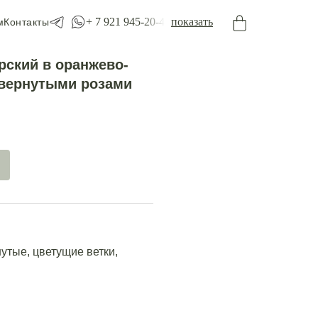
+ 7 921 945-20-45
показать
м
Контакты
рский в оранжево-
ывернутыми розами
утые, цветущие ветки,