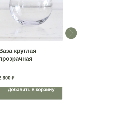
Ваза круглая
Фарфоровая ваза
С
прозрачная
с
SHISHI
S
13 500
₽
2 800
₽
2
Добавить в корзину
Добавить в корзину