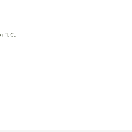
 П. С.,