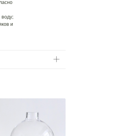
гласно
 воду;
яков и