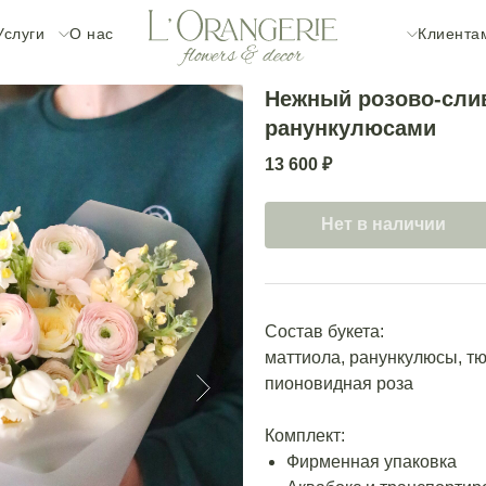
Услуги
О нас
Клиента
Нежный розово-сли
ранункулюсами
13 600
₽
Нет в наличии
Состав букета:
маттиола, ранункулюсы, тю
пионовидная роза
Комплект:
Фирменная упаковка