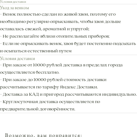
Условия доставки
Уход за венком
- Венок полностью сделан из живой хвои, поэтому его
необходимо регулярно опрыскивать, чтобы хвоя дольше
оставалась свежей, ароматной и упругой;
- Не располагайте вблизи отопительных приборов;
- Если не опрыскивать венок, хвоя будет постепенно подсыхать
и осыпаться естественный путем
Условия доставки
- При заказе от 10000 рублей доставка в пределах города
осуществляется бесплатно.
- При заказе до 10000 рублей стоимость доставки
рассчитывается по тарифу Яндекс Доставки.
Контакты
- Доставка за КАД и пригород рассчитываются индивидуально.
- Круглосуточная доставка осуществляется по
предварительной договорённости.
Санкт-Петербург, Большой Проспект П. С., 47
ежедневно с 10:00 до 22:00
info@lorangerie.ru
+7 (921) 945-20-45
Возможно, вам понравится: