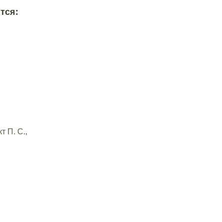
тся:
 П. С.,