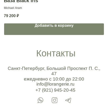
Ваза Black Iris
В
Michael Aram
Mi
79 200
₽
6
Добавить в корзину