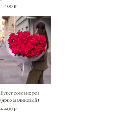
4 400
₽
Букет розовых роз
(ярко малиновый)
4 400
₽