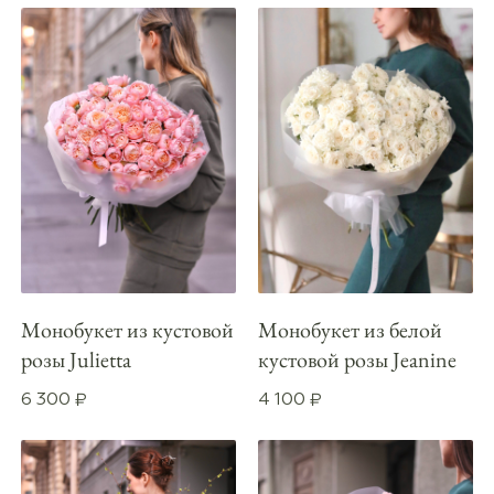
Монобукет из кустовой
Монобукет из белой
розы Julietta
кустовой розы Jeanine
6 300
4 100
₽
₽