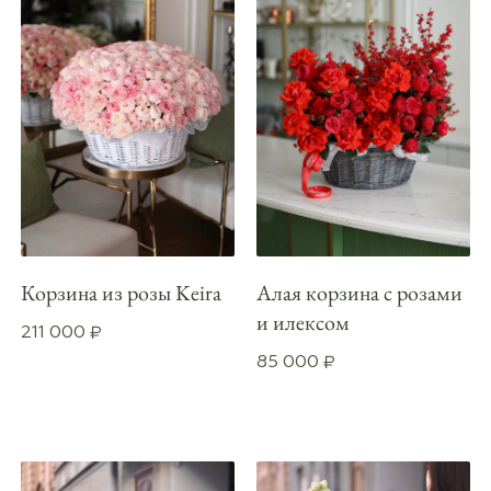
Корзина из розы Keira
Алая корзина с розами
и илексом
211 000
₽
85 000
₽