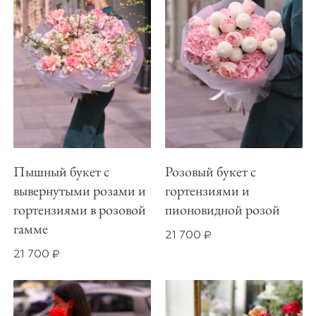
Пышный букет с
Розовый букет с
вывернутыми розами и
гортензиями и
гортензиями в розовой
пионовидной розой
гамме
21 700
₽
21 700
₽