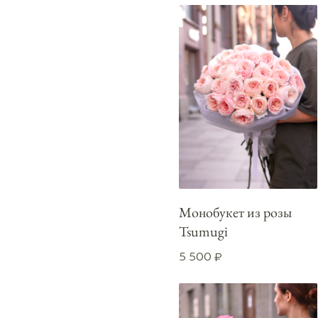
Монобукет из розы
Tsumugi
5 500
₽