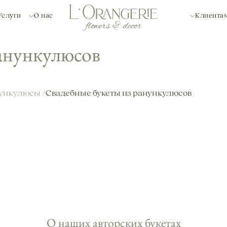
Услуги
О нас
Клиента
ранункулюсов
ункулюсы /
Свадебные букеты из ранункулюсов
О наших авторских букетах