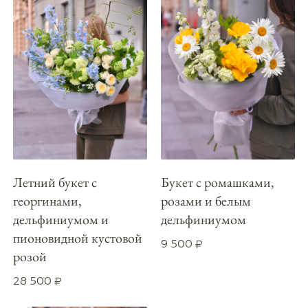
Летний букет с
Букет с ромашками,
георгинами,
розами и белым
дельфиниумом и
дельфиниумом
пионовидной кустовой
9 500
₽
розой
28 500
₽