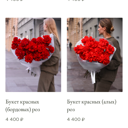
₽
₽
Букет красных
Букет красных (алых)
(бордовых) роз
роз
4 400
4 400
₽
₽