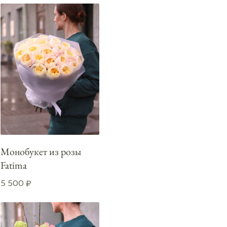
Монобукет из розы
Fatima
5 500
₽