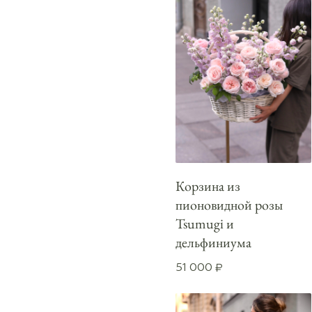
Корзина из
пионовидной розы
Tsumugi и
дельфиниума
51 000
₽