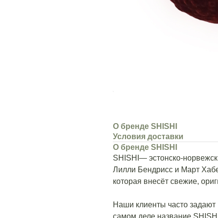
О бренде SHISHI
Условия доставки
О бренде SHISHI
SHISHI— эстонско-норвежски
Лилли Бендрисс и Март Хабе
которая внесёт свежие, ори
Наши клиенты часто задают 
самом деле название SHISHI