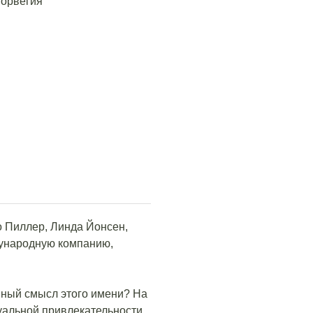
Норвегия
о Пиллер, Линда Йонсен,
дународную компанию,
йный смысл этого имени? На
уальной привлекательности,