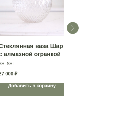
Стеклянная ваза Шар
Фарфоровая ваза
В
с алмазной огранкой
SHISHI
S
SHI SHI
15 650
₽
3
27 000
₽
Добавить в корзину
Добавить в корзину