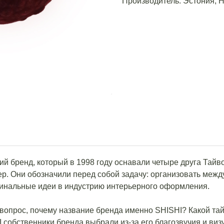
Производитель: Эстония, 
й бренд, который в 1998 году оснавали четыре друга Тайв
р. Они обозначили перед собой задачу: организовать меж
гинальные идеи в индустрию интерьерного оформления.
вопрос, почему название бренда именно SHISHI? Какой та
 собственники бренда выбрали из-за его благозвучия и виз