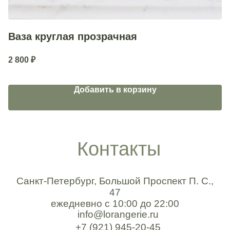
Ваза круглая прозрачная
В
SH
2 800
₽
3
Добавить в корзину