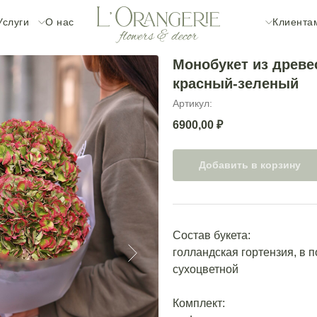
Услуги
О нас
Клиента
Монобукет из древе
красный-зеленый
Артикул:
6900,00
₽
Добавить в корзину
Состав букета:
голландская гортензия, в 
сухоцветной
Комплект: