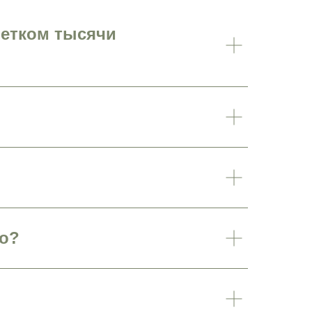
ветком тысячи
но?