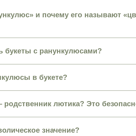
ункулюс» и почему его называют «ц
ть букеты с ранункулюсами?
нкулюсы в букете?
— родственник лютика? Это безопас
волическое значение?