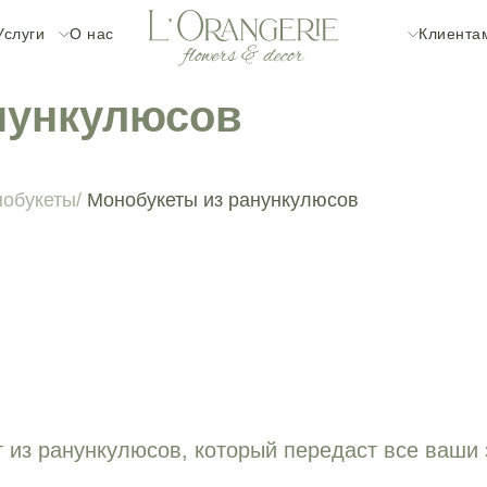
Услуги
О нас
Клиента
нункулюсов
обукеты/
Монобукеты из ранункулюсов
 из ранункулюсов, который передаст все ваши